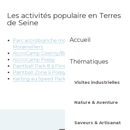
Les activités populaire en Terres
de Seine
Accueil
Parc accrobranche Indian Forest 78 à
Morainvilliers
AccroCamp Giverny/Boucles de Seine
AccroCamp Poissy
Thématiques
Paintball Park 8 à Flins-sur-Seine
Paintball Zone à Poissy
Karting au Speed Park à Conflans
Visites industrielles
Nature & Aventure
Saveurs & Artisanat