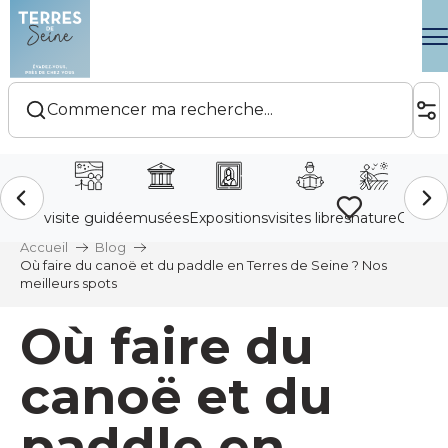
Aller
au
contenu
principal
Voir les favoris
Accueil
Blog
Où faire du canoë et du paddle en Terres de Seine ? Nos
meilleurs spots
Où faire du
canoë et du
paddle en