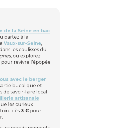
e de la Seine en bac
u partez à la
de
Vaux-sur-Seine
,
dans les coulisses du
gnes,
ou explorez
, pour revivre l’épopée
ous avec le berger
sortie bucolique et
 de savoir-faire local
illerie artisanale
 que les curieux
itoire dès
3 €
pour
r.
as les grands moments,