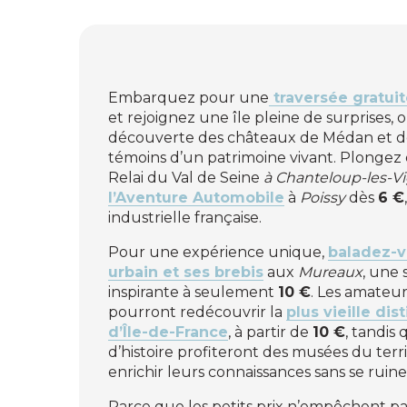
Embarquez pour une
traversée gratuit
et rejoignez une île pleine de surprises, o
découverte des châteaux de Médan et 
témoins d’un patrimoine vivant. Plongez 
Relai du Val de Seine
à Chanteloup-les-Vi
l’Aventure Automobile
à
Poissy
dès
6 €
industrielle française.
Pour une expérience unique,
baladez-v
urbain et ses brebis
aux
Mureaux
, une 
inspirante à seulement
10 €
. Les amateurs
pourront redécouvrir la
plus vieille dist
d’Île-de-France
, à partir de
10 €
, tandis
d’histoire profiteront des musées du terr
enrichir leurs connaissances sans se ruine
Parce que les petits prix n’empêchent p