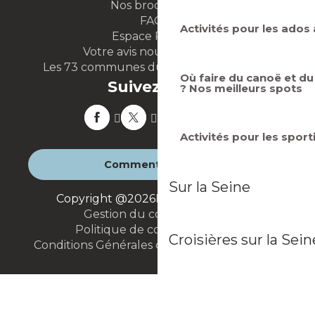
Nos brochures
FAQ
Activités pour les ados 
Espace Presse
Votre avis nous intéresse
Les 73 communes du territoire GPSEO
Où faire du canoë et du
Suivez-nous
? Nos meilleurs spots
Activités pour les sport
Comment venir ?
Sur la Seine
Copyright @2026
Mentions légales
Gestion du consentement
Politique de confidentialité
Croisières sur la Sein
Conditions Générales de Vente
Plan du site