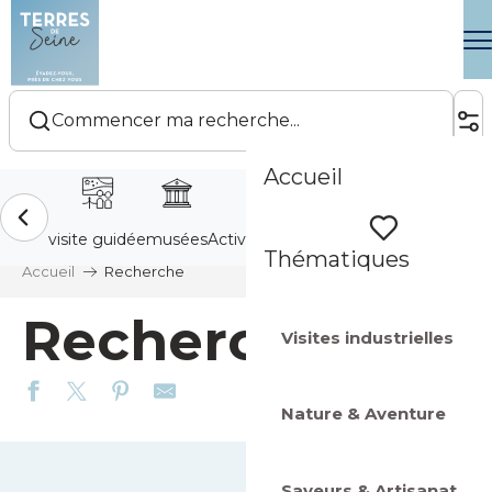
Aller
au
contenu
principal
Accueil
Thématiques
Voir les favoris
Accueil
Recherche
Recherche
Visites industrielles
Nature & Aventure
Saveurs & Artisanat