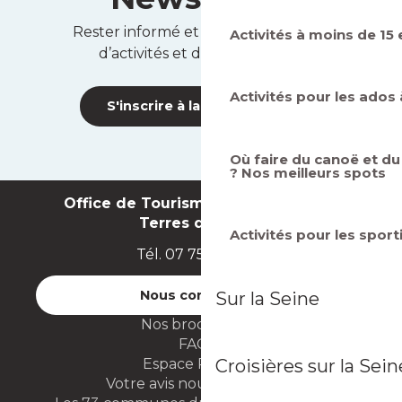
Traversée gratuite en bac à Conflans
Île de Devant à Conflans
Activités à moins de 15
Musée de la Batellerie à Conflans
Activités pour les ados 
Les insolites de Terres de Seine
Où faire du canoë et du
? Nos meilleurs spots
House-boat We Stay à Conflans
Centre aquatique de Conflans
Restaurant La Maison du Poulet à Conflans
Activités pour les sport
Studio troglodyte, la Grotte à Conflans
Restaurant l’Imprévu à Conflans
Halte patrimoine à Conflans
Sur la Seine
Croisières sur la Sein
Les activités populaires en