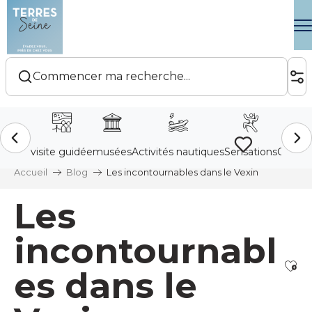
Aller
au
contenu
principal
Voir les favoris
Accueil
Blog
Les incontournables dans le Vexin
Les
incontournabl
Ajo
es dans le