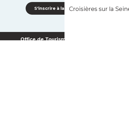
Croisières sur la Sein
S'inscrire à la newsletter
Office de Tourisme Intercommunal
Terres de Seine
Tél. 07 75 71 07 49
Nous contacter
Nos brochures
FAQ
Espace Presse
Votre avis nous intéresse
Les 73 communes du territoire GPSEO
Suivez-nous