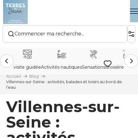
Aller
au
contenu
principal
Voir les favoris
Accueil
Blog
Villennes-sur-Seine : activités, balades et loisirs au bord de
l’eau
Villennes-sur-
Seine :
activités,